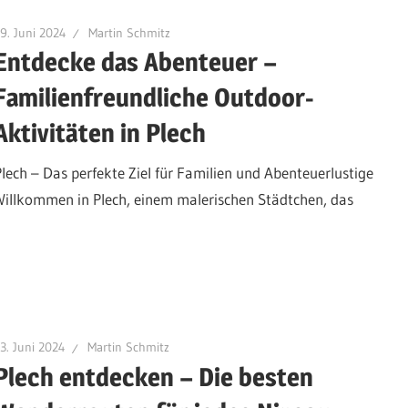
9. Juni 2024
Martin Schmitz
Entdecke das Abenteuer –
Familienfreundliche Outdoor-
Aktivitäten in Plech
Plech – Das perfekte Ziel für Familien und Abenteuerlustige
Willkommen in Plech, einem malerischen Städtchen, das
3. Juni 2024
Martin Schmitz
Plech entdecken – Die besten