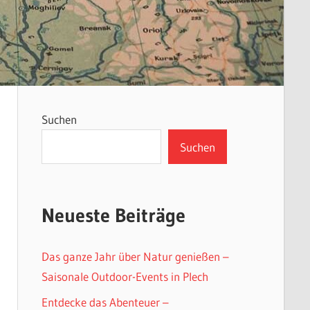
Suchen
Suchen
Neueste Beiträge
Das ganze Jahr über Natur genießen –
Saisonale Outdoor-Events in Plech
Entdecke das Abenteuer –